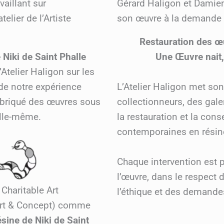
vaillant sur
Gérard Haligon et Damien 
elier de l’Artiste
son œuvre à la demande 
Restauration des 
 Niki de Saint Phalle
Une Œuvre nait, 
l’Atelier Haligon sur les
L’Atelier Haligon met son
 de notre expérience
collectionneurs, des gale
 fabriqué des œuvres sous
la restauration et la con
elle-même.
contemporaines en résin
Chaque intervention est 
l’œuvre, dans le respect d
 Charitable Art
l’éthique et des demandes
(Art & Concept) comme
ésine de Niki de Saint